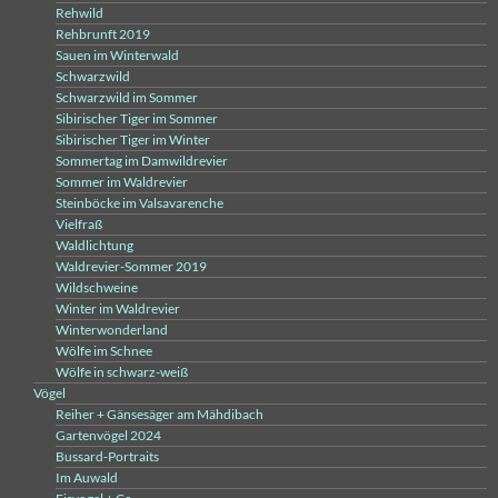
Rehwild
Rehbrunft 2019
Sauen im Winterwald
Schwarzwild
Schwarzwild im Sommer
Sibirischer Tiger im Sommer
Sibirischer Tiger im Winter
Sommertag im Damwildrevier
Sommer im Waldrevier
Steinböcke im Valsavarenche
Vielfraß
Waldlichtung
Waldrevier-Sommer 2019
Wildschweine
Winter im Waldrevier
Winterwonderland
Wölfe im Schnee
Wölfe in schwarz-weiß
Vögel
Reiher + Gänsesäger am Mähdibach
Gartenvögel 2024
Bussard-Portraits
Im Auwald