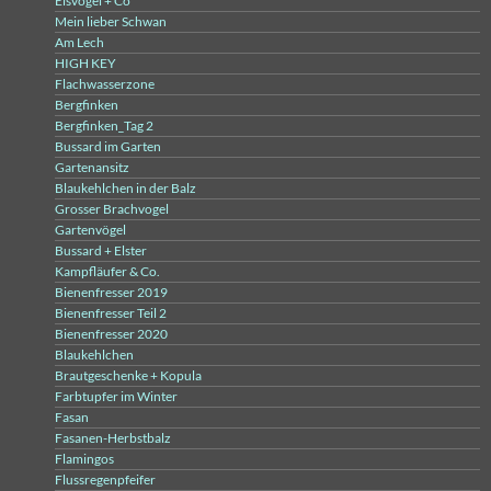
Eisvogel + Co
Mein lieber Schwan
Am Lech
HIGH KEY
Flachwasserzone
Bergfinken
Bergfinken_Tag 2
Bussard im Garten
Gartenansitz
Blaukehlchen in der Balz
Grosser Brachvogel
Gartenvögel
Bussard + Elster
Kampfläufer & Co.
Bienenfresser 2019
Bienenfresser Teil 2
Bienenfresser 2020
Blaukehlchen
Brautgeschenke + Kopula
Farbtupfer im Winter
Fasan
Fasanen-Herbstbalz
Flamingos
Flussregenpfeifer