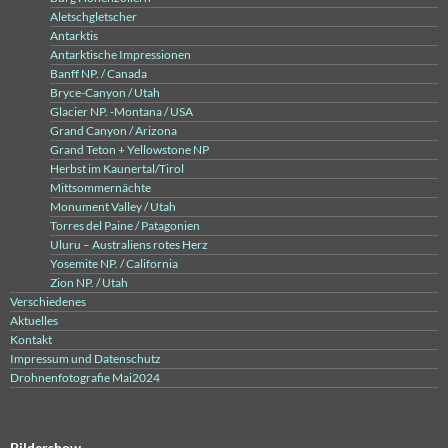
Aletschgletscher
Antarktis
Antarktische Impressionen
Banff NP. / Canada
Bryce-Canyon / Utah
Glacier NP. -Montana / USA
Grand Canyon / Arizona
Grand Teton + Yellowstone NP
Herbst im Kaunertal/Tirol
Mittsommernächte
Monument Valley / Utah
Torres del Paine / Patagonien
Uluru – Australiens rotes Herz
Yosemite NP. / California
Zion NP. / Utah
Verschiedenes
Aktuelles
Kontakt
Impressum und Datenschutz
Drohnenfotografie Mai2024
Bildershow