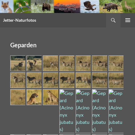
Suchen
Jetter-Naturfotos
Springe
PRIMÄR
zum
MENÜ
Inhalt
Geparden