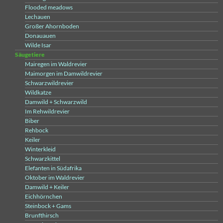
Flooded meadows
Lechauen
Großer Ahornboden
Donauauen
Wilde Isar
Säugetiere
Mairegen im Waldrevier
Maimorgen im Damwildrevier
Schwarzwildrevier
Wildkatze
Damwild + Schwarzwild
Im Rehwildrevier
Biber
Rehbock
Keiler
Winterkleid
Schwarzkittel
Elefanten in Südafrika
Oktober im Waldrevier
Damwild + Keiler
Eichhörnchen
Steinbock + Gams
Brunfthirsch