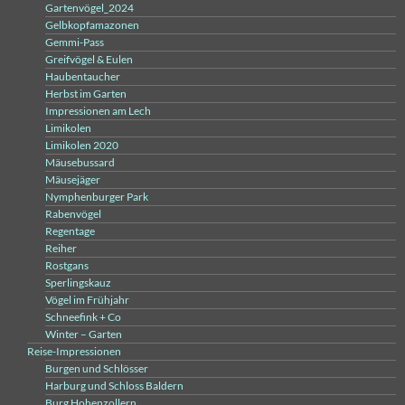
Gartenvögel_2024
Gelbkopfamazonen
Gemmi-Pass
Greifvögel & Eulen
Haubentaucher
Herbst im Garten
Impressionen am Lech
Limikolen
Limikolen 2020
Mäusebussard
Mäusejäger
Nymphenburger Park
Rabenvögel
Regentage
Reiher
Rostgans
Sperlingskauz
Vögel im Frühjahr
Schneefink + Co
Winter – Garten
Reise-Impressionen
Burgen und Schlösser
Harburg und Schloss Baldern
Burg Hohenzollern