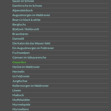
Sauen im Schnee
Damhirsche im Schnee
Alpensteinbock
Augustmorgen im Waldrevier
Bears in black & white
Bergfuchs
Blattzeit / Rehbrunft
Braunbären
Damwild
Die Katze die das Wasser liebt
Ein Augustmorgen im Feldrevier
Fuchswelpen
Gämsen im Valsavarenche
Geparden
Herbst im Waldrevier
Hermelin
Im Feldrevier
Jungfüchse
Keilermorgen im Waldrevier
Löwen
Maibock
Muffelwidder
Murmelspiele
Murmeltiere