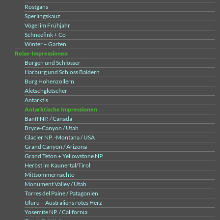
Rostgans
Sperlingskauz
Vögel im Frühjahr
Schneefink + Co
Winter – Garten
Reise-Impressionen
Burgen und Schlösser
Harburg und Schloss Baldern
Burg Hohenzollern
Aletschgletscher
Antarktis
Antarktische Impressionen
Banff NP. / Canada
Bryce-Canyon / Utah
Glacier NP. -Montana / USA
Grand Canyon / Arizona
Grand Teton + Yellowstone NP
Herbst im Kaunertal/Tirol
Mittsommernächte
Monument Valley / Utah
Torres del Paine / Patagonien
Uluru – Australiens rotes Herz
Yosemite NP. / California