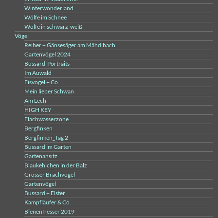
Winterwonderland
Wölfe im Schnee
Wölfe in schwarz-weiß
Vögel
Reiher + Gänsesäger am Mähdibach
Gartenvögel 2024
Bussard-Portraits
Im Auwald
Eisvogel + Co
Mein lieber Schwan
Am Lech
HIGH KEY
Flachwasserzone
Bergfinken
Bergfinken_Tag 2
Bussard im Garten
Gartenansitz
Blaukehlchen in der Balz
Grosser Brachvogel
Gartenvögel
Bussard + Elster
Kampfläufer & Co.
Bienenfresser 2019