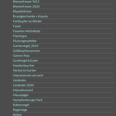
Bienenfresser Teil 2
Bienenfresser 2020
Blaukehlchen
Brautgeschenke + Kopula
Farbtupfer im Winter
Fasan
Fasanen-Herbstbalz
Flamingos
Flussregenpfeifer
Gartenvögel_2024
Gelbkopfamazonen
Gemmi-Pass
Greifvögel & Eulen
Haubentaucher
Herbst im Garten
Impressionen am Lech
Limikolen
Limikolen 2020
Mäusebussard
Mäusejäger
Nymphenburger Park
Rabenvögel
Regentage
Reiher