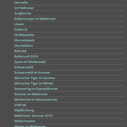
Hermelin
Im Feldrevier
Jungfüchse
Keilermorgen im Waldrevier
Löwen
Maibock
Muffelwidder
Murmelspiele
Murmeltiere
Rehwild
Rehbrunft 2019
Sauen im Winterwald
Schwarzwild
Schwarzwild im Sommer
Sibirischer Tiger im Sommer
Sibirischer Tiger im Winter
Sommertag im Damwildrevier
Sommer im Waldrevier
Steinböcke im Valsavarenche
Vielfraß
Waldlichtung
Waldrevier-Sommer 2019
Wildschweine
Winter im Waldrevier