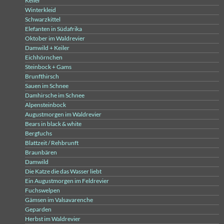
Keiler
Winterkleid
Schwarzkittel
Elefanten in Südafrika
Oktober im Waldrevier
Damwild + Keiler
Eichhörnchen
Steinbock + Gams
Brunfthirsch
Sauen im Schnee
Damhirsche im Schnee
Alpensteinbock
Augustmorgen im Waldrevier
Bears in black & white
Bergfuchs
Blattzeit / Rehbrunft
Braunbären
Damwild
Die Katze die das Wasser liebt
Ein Augustmorgen im Feldrevier
Fuchswelpen
Gämsen im Valsavarenche
Geparden
Herbst im Waldrevier