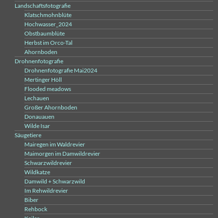
Landschaftsfotografie
Klatschmohnblüte
Hochwasser_2024
Obstbaumblüte
Herbst im Orco-Tal
Ahornboden
Drohnenfotografie
Drohnenfotografie Mai2024
Mertinger Höll
Flooded meadows
Lechauen
Großer Ahornboden
Donauauen
Wilde Isar
Säugetiere
Mairegen im Waldrevier
Maimorgen im Damwildrevier
Schwarzwildrevier
Wildkatze
Damwild + Schwarzwild
Im Rehwildrevier
Biber
Rehbock