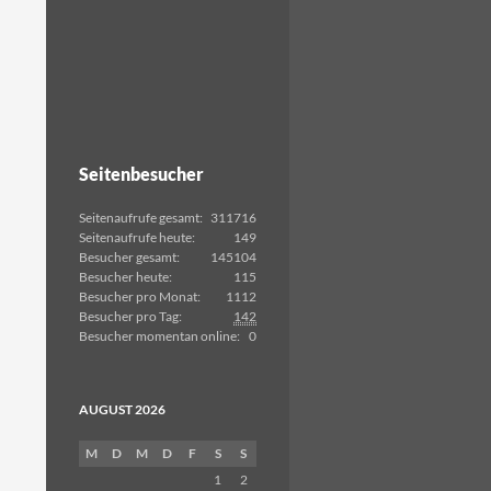
Seitenbesucher
Seitenaufrufe gesamt:
311716
Seitenaufrufe heute:
149
Besucher gesamt:
145104
Besucher heute:
115
Besucher pro Monat:
1112
Besucher pro Tag:
142
Besucher momentan online:
0
AUGUST 2026
M
D
M
D
F
S
S
1
2