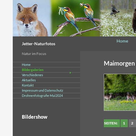
Suchen
Springe zu
Home
Jetter-Naturfotos
Natur im Focus
Maimorgen 
Home
Bildergalerien
Verschiedenes
Aktuelles
Kontakt
Impressum und Datenschutz
Drohnenfotografie Mai2024
Bildershow
SEITEN:
1
2