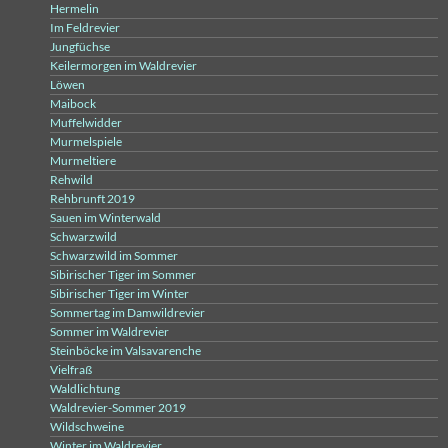
Hermelin
Im Feldrevier
Jungfüchse
Keilermorgen im Waldrevier
Löwen
Maibock
Muffelwidder
Murmelspiele
Murmeltiere
Rehwild
Rehbrunft 2019
Sauen im Winterwald
Schwarzwild
Schwarzwild im Sommer
Sibirischer Tiger im Sommer
Sibirischer Tiger im Winter
Sommertag im Damwildrevier
Sommer im Waldrevier
Steinböcke im Valsavarenche
Vielfraß
Waldlichtung
Waldrevier-Sommer 2019
Wildschweine
Winter im Waldrevier