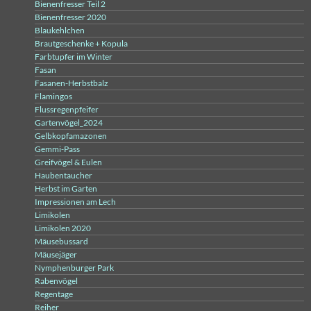
Bienenfresser Teil 2
Bienenfresser 2020
Blaukehlchen
Brautgeschenke + Kopula
Farbtupfer im Winter
Fasan
Fasanen-Herbstbalz
Flamingos
Flussregenpfeifer
Gartenvögel_2024
Gelbkopfamazonen
Gemmi-Pass
Greifvögel & Eulen
Haubentaucher
Herbst im Garten
Impressionen am Lech
Limikolen
Limikolen 2020
Mäusebussard
Mäusejäger
Nymphenburger Park
Rabenvögel
Regentage
Reiher