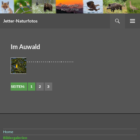
Suchen
Jetter-Naturfotos
Springe
PRIMÄR
zum
MENÜ
Inhalt
Im Auwald
SEITEN:
1
2
3
Home
Bildergalerien