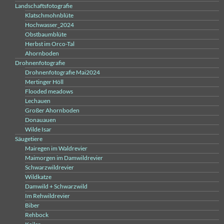
Landschaftsfotografie
Klatschmohnblüte
Hochwasser_2024
Obstbaumblüte
Herbst im Orco-Tal
Ahornboden
Drohnenfotografie
Drohnenfotografie Mai2024
Mertinger Höll
Flooded meadows
Lechauen
Großer Ahornboden
Donauauen
Wilde Isar
Säugetiere
Mairegen im Waldrevier
Maimorgen im Damwildrevier
Schwarzwildrevier
Wildkatze
Damwild + Schwarzwild
Im Rehwildrevier
Biber
Rehbock