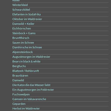
Keiler
Winterkleid
Schwarzkittel
Elefanten in Südafrika
Oktober im Waldrevier
Damwild + Keiler
Eichhörnchen
Steinbock + Gams
Brunfthirsch
Sauen im Schnee
Damhirsche im Schnee
Alpensteinbock
Augustmorgen im Waldrevier
Bears in black & white
Bergfuchs
Blattzeit / Rehbrunft
Braunbären
Damwild
Die Katze die das Wasser liebt
Ein Augustmorgen im Feldrevier
Fuchswelpen
Gämsen im Valsavarenche
Geparden
Herbst im Waldrevier