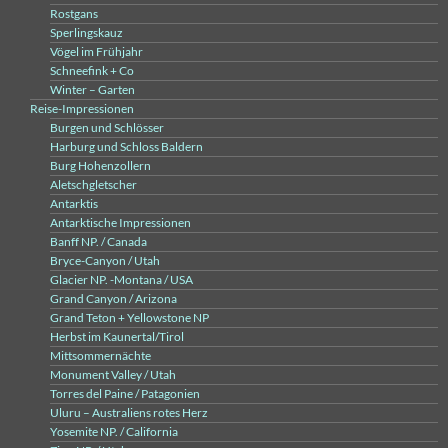
Rostgans
Sperlingskauz
Vögel im Frühjahr
Schneefink + Co
Winter – Garten
Reise-Impressionen
Burgen und Schlösser
Harburg und Schloss Baldern
Burg Hohenzollern
Aletschgletscher
Antarktis
Antarktische Impressionen
Banff NP. / Canada
Bryce-Canyon / Utah
Glacier NP. -Montana / USA
Grand Canyon / Arizona
Grand Teton + Yellowstone NP
Herbst im Kaunertal/Tirol
Mittsommernächte
Monument Valley / Utah
Torres del Paine / Patagonien
Uluru – Australiens rotes Herz
Yosemite NP. / California