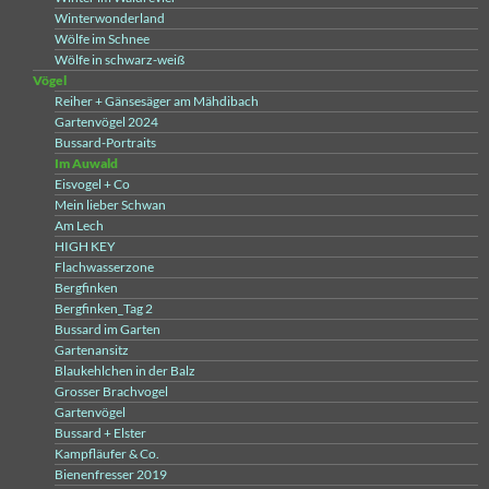
Winterwonderland
Wölfe im Schnee
Wölfe in schwarz-weiß
Vögel
Reiher + Gänsesäger am Mähdibach
Gartenvögel 2024
Bussard-Portraits
Im Auwald
Eisvogel + Co
Mein lieber Schwan
Am Lech
HIGH KEY
Flachwasserzone
Bergfinken
Bergfinken_Tag 2
Bussard im Garten
Gartenansitz
Blaukehlchen in der Balz
Grosser Brachvogel
Gartenvögel
Bussard + Elster
Kampfläufer & Co.
Bienenfresser 2019