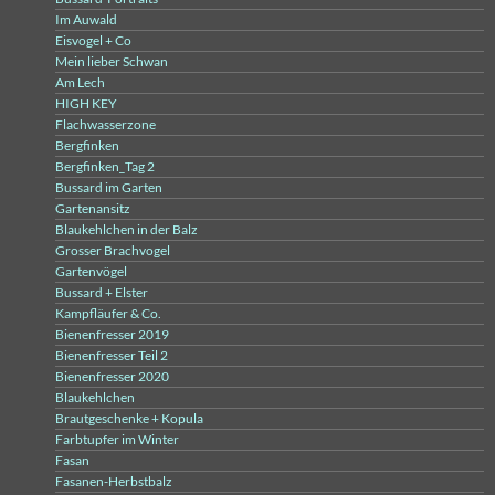
Im Auwald
Eisvogel + Co
Mein lieber Schwan
Am Lech
HIGH KEY
Flachwasserzone
Bergfinken
Bergfinken_Tag 2
Bussard im Garten
Gartenansitz
Blaukehlchen in der Balz
Grosser Brachvogel
Gartenvögel
Bussard + Elster
Kampfläufer & Co.
Bienenfresser 2019
Bienenfresser Teil 2
Bienenfresser 2020
Blaukehlchen
Brautgeschenke + Kopula
Farbtupfer im Winter
Fasan
Fasanen-Herbstbalz