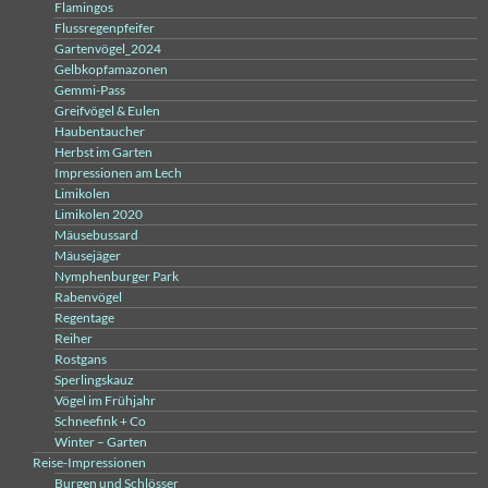
Flamingos
Flussregenpfeifer
Gartenvögel_2024
Gelbkopfamazonen
Gemmi-Pass
Greifvögel & Eulen
Haubentaucher
Herbst im Garten
Impressionen am Lech
Limikolen
Limikolen 2020
Mäusebussard
Mäusejäger
Nymphenburger Park
Rabenvögel
Regentage
Reiher
Rostgans
Sperlingskauz
Vögel im Frühjahr
Schneefink + Co
Winter – Garten
Reise-Impressionen
Burgen und Schlösser