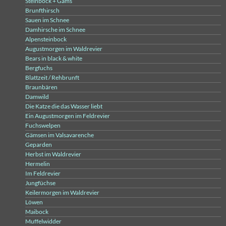
Steinbock + Gams
Brunfthirsch
Sauen im Schnee
Damhirsche im Schnee
Alpensteinbock
Augustmorgen im Waldrevier
Bears in black & white
Bergfuchs
Blattzeit / Rehbrunft
Braunbären
Damwild
Die Katze die das Wasser liebt
Ein Augustmorgen im Feldrevier
Fuchswelpen
Gämsen im Valsavarenche
Geparden
Herbst im Waldrevier
Hermelin
Im Feldrevier
Jungfüchse
Keilermorgen im Waldrevier
Löwen
Maibock
Muffelwidder