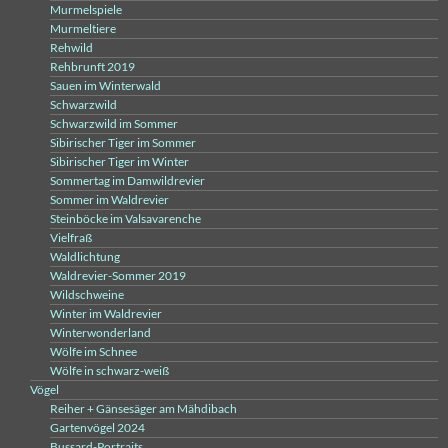
Murmelspiele
Murmeltiere
Rehwild
Rehbrunft 2019
Sauen im Winterwald
Schwarzwild
Schwarzwild im Sommer
Sibirischer Tiger im Sommer
Sibirischer Tiger im Winter
Sommertag im Damwildrevier
Sommer im Waldrevier
Steinböcke im Valsavarenche
Vielfraß
Waldlichtung
Waldrevier-Sommer 2019
Wildschweine
Winter im Waldrevier
Winterwonderland
Wölfe im Schnee
Wölfe in schwarz-weiß
Vögel
Reiher + Gänsesäger am Mähdibach
Gartenvögel 2024
Bussard-Portraits