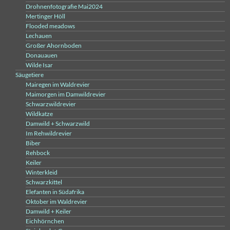
Drohnenfotografie Mai2024
Mertinger Höll
Flooded meadows
Lechauen
Großer Ahornboden
Donauauen
Wilde Isar
Säugetiere
Mairegen im Waldrevier
Maimorgen im Damwildrevier
Schwarzwildrevier
Wildkatze
Damwild + Schwarzwild
Im Rehwildrevier
Biber
Rehbock
Keiler
Winterkleid
Schwarzkittel
Elefanten in Südafrika
Oktober im Waldrevier
Damwild + Keiler
Eichhörnchen