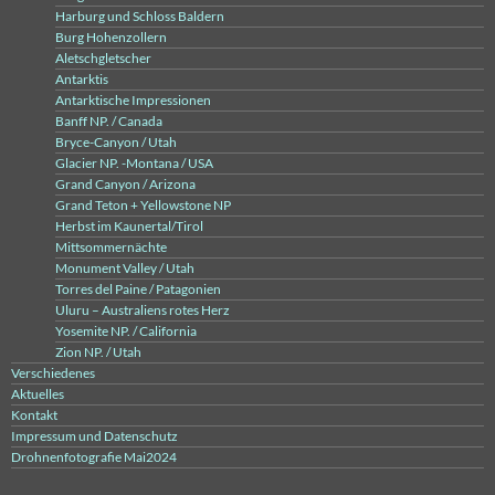
Harburg und Schloss Baldern
Burg Hohenzollern
Aletschgletscher
Antarktis
Antarktische Impressionen
Banff NP. / Canada
Bryce-Canyon / Utah
Glacier NP. -Montana / USA
Grand Canyon / Arizona
Grand Teton + Yellowstone NP
Herbst im Kaunertal/Tirol
Mittsommernächte
Monument Valley / Utah
Torres del Paine / Patagonien
Uluru – Australiens rotes Herz
Yosemite NP. / California
Zion NP. / Utah
Verschiedenes
Aktuelles
Kontakt
Impressum und Datenschutz
Drohnenfotografie Mai2024