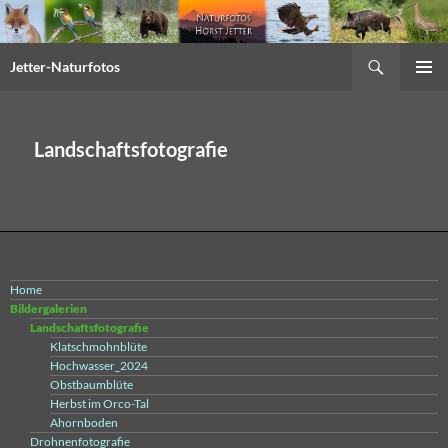
Suchen
Jetter-Naturfotos
Springe
PRIMÄR
zum
MENÜ
Inhalt
Landschaftsfotografie
Home
Bildergalerien
Landschaftsfotografie
Klatschmohnblüte
Hochwasser_2024
Obstbaumblüte
Herbst im Orco-Tal
Ahornboden
Drohnenfotografie