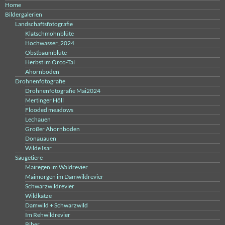
Home
Bildergalerien
Landschaftsfotografie
Klatschmohnblüte
Hochwasser_2024
Obstbaumblüte
Herbst im Orco-Tal
Ahornboden
Drohnenfotografie
Drohnenfotografie Mai2024
Mertinger Höll
Flooded meadows
Lechauen
Großer Ahornboden
Donauauen
Wilde Isar
Säugetiere
Mairegen im Waldrevier
Maimorgen im Damwildrevier
Schwarzwildrevier
Wildkatze
Damwild + Schwarzwild
Im Rehwildrevier
Biber