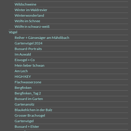
Wildschweine
Winter im Waldrevier
Winterwonderland
Wölfe im Schnee
Wölfe in schwarz-weiß
Vögel
Reiher + Gänsesäger am Mähdibach
Gartenvögel 2024
Bussard-Portraits
Im Auwald
Eisvogel + Co
Mein lieber Schwan
Am Lech
HIGH KEY
Flachwasserzone
Bergfinken
Bergfinken_Tag 2
Bussard im Garten
Gartenansitz
Blaukehlchen in der Balz
Grosser Brachvogel
Gartenvögel
Bussard + Elster