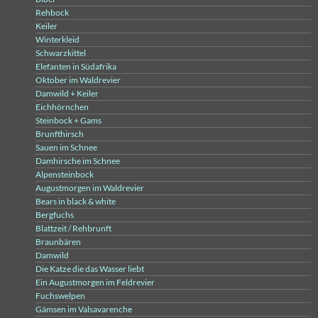
Rehbock
Keiler
Winterkleid
Schwarzkittel
Elefanten in Südafrika
Oktober im Waldrevier
Damwild + Keiler
Eichhörnchen
Steinbock + Gams
Brunfthirsch
Sauen im Schnee
Damhirsche im Schnee
Alpensteinbock
Augustmorgen im Waldrevier
Bears in black & white
Bergfuchs
Blattzeit / Rehbrunft
Braunbären
Damwild
Die Katze die das Wasser liebt
Ein Augustmorgen im Feldrevier
Fuchswelpen
Gämsen im Valsavarenche