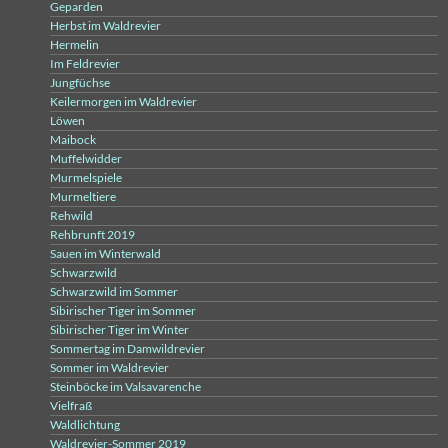
Geparden
Herbst im Waldrevier
Hermelin
Im Feldrevier
Jungfüchse
Keilermorgen im Waldrevier
Löwen
Maibock
Muffelwidder
Murmelspiele
Murmeltiere
Rehwild
Rehbrunft 2019
Sauen im Winterwald
Schwarzwild
Schwarzwild im Sommer
Sibirischer Tiger im Sommer
Sibirischer Tiger im Winter
Sommertag im Damwildrevier
Sommer im Waldrevier
Steinböcke im Valsavarenche
Vielfraß
Waldlichtung
Waldrevier-Sommer 2019