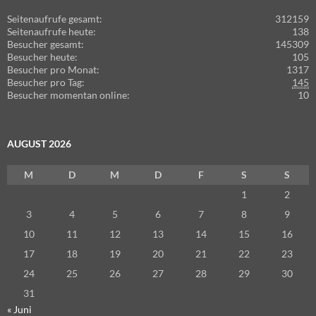
Seitenaufrufe gesamt:
312159
Seitenaufrufe heute:
138
Besucher gesamt:
145309
Besucher heute:
105
Besucher pro Monat:
1317
Besucher pro Tag:
145
Besucher momentan online:
10
AUGUST 2026
M
D
M
D
F
S
S
1
2
3
4
5
6
7
8
9
10
11
12
13
14
15
16
17
18
19
20
21
22
23
24
25
26
27
28
29
30
31
« Juni