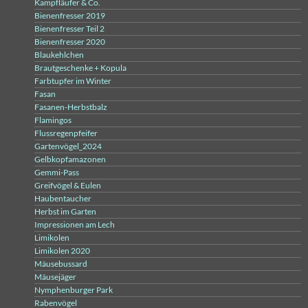
Kampfläufer & Co.
Bienenfresser 2019
Bienenfresser Teil 2
Bienenfresser 2020
Blaukehlchen
Brautgeschenke + Kopula
Farbtupfer im Winter
Fasan
Fasanen-Herbstbalz
Flamingos
Flussregenpfeifer
Gartenvögel_2024
Gelbkopfamazonen
Gemmi-Pass
Greifvögel & Eulen
Haubentaucher
Herbst im Garten
Impressionen am Lech
Limikolen
Limikolen 2020
Mäusebussard
Mäusejäger
Nymphenburger Park
Rabenvögel