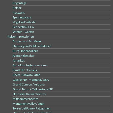
Regentage
Reiher
Rostgans
Sperlingskauz
Vögel im Frühjahr
Schneefink + Co
Winter – Garten
Reise-Impressionen
Burgen und Schlösser
Harburg und Schloss Baldern
Burg Hohenzollern
Aletschgletscher
Antarktis
Antarktische Impressionen
Banff NP. / Canada
Bryce-Canyon / Utah
Glacier NP. -Montana / USA
Grand Canyon / Arizona
Grand Teton + Yellowstone NP
Herbst im Kaunertal/Tirol
Mittsommernächte
Monument Valley / Utah
Torres del Paine / Patagonien