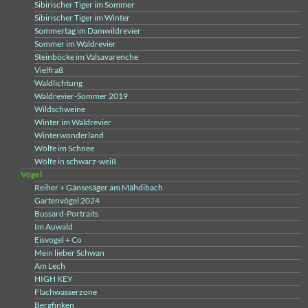
Sibirischer Tiger im Sommer
Sibirischer Tiger im Winter
Sommertag im Damwildrevier
Sommer im Waldrevier
Steinböcke im Valsavarenche
Vielfraß
Waldlichtung
Waldrevier-Sommer 2019
Wildschweine
Winter im Waldrevier
Winterwonderland
Wölfe im Schnee
Wölfe in schwarz-weiß
Vögel
Reiher + Gänsesäger am Mähdibach
Gartenvögel 2024
Bussard-Portraits
Im Auwald
Eisvogel + Co
Mein lieber Schwan
Am Lech
HIGH KEY
Flachwasserzone
Bergfinken