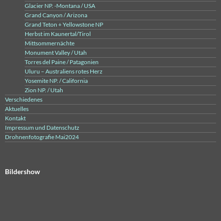
Glacier NP. -Montana / USA
Grand Canyon / Arizona
Grand Teton + Yellowstone NP
Herbst im Kaunertal/Tirol
Mittsommernächte
Monument Valley / Utah
Torres del Paine / Patagonien
Uluru – Australiens rotes Herz
Yosemite NP. / California
Zion NP. / Utah
Verschiedenes
Aktuelles
Kontakt
Impressum und Datenschutz
Drohnenfotografie Mai2024
Bildershow