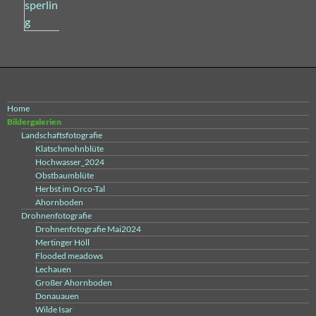
Home
Bildergalerien
Landschaftsfotografie
Klatschmohnblüte
Hochwasser_2024
Obstbaumblüte
Herbst im Orco-Tal
Ahornboden
Drohnenfotografie
Drohnenfotografie Mai2024
Mertinger Höll
Flooded meadows
Lechauen
Großer Ahornboden
Donauauen
Wilde Isar