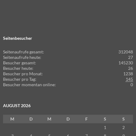
Seitenbesucher
Seitenaufrufe gesamt:
312048
Seitenaufrufe heute:
27
Besucher gesamt:
145230
Besucher heute:
26
Besucher pro Monat:
1238
Besucher pro Tag:
145
Besucher momentan online:
0
AUGUST 2026
M
D
M
D
F
S
S
1
2
3
4
5
6
7
8
9