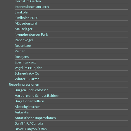
Herbst im Garten
Impressionen am Lech
Limikolen
Limikolen 2020
Mäusebussard
Mäusejäger
Nymphenburger Park
Rabenvögel
Regentage
Reiher
Rostgans
Sperlingskauz
Vögel im Frühjahr
Schneefink + Co
Winter – Garten
Reise-Impressionen
Burgen und Schlösser
Harburg und Schloss Baldern
Burg Hohenzollern
Aletschgletscher
Antarktis
Antarktische Impressionen
Banff NP. / Canada
Bryce-Canyon / Utah