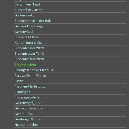
Bergfinken_Tag 2
Bussard im Garten
Gartenansitz
Blaukehlchen in der Balz
Grosser Brachvogel
Gartenvögel
Bussard + Elster
Kampfläufer & Co.
Bienenfresser 2019
Bienenfresser Teil 2
Bienenfresser 2020
Blaukehlchen
Brautgeschenke + Kopula
Farbtupfer im Winter
Fasan
Fasanen-Herbstbalz
Flamingos
Flussregenpfeifer
Gartenvögel_2024
Gelbkopfamazonen
Gemmi-Pass
Greifvögel & Eulen
Haubentaucher