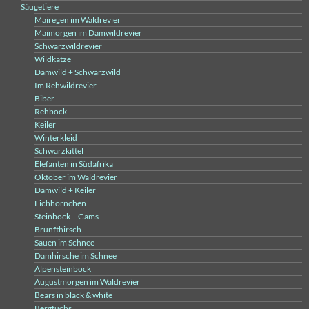
Säugetiere
Mairegen im Waldrevier
Maimorgen im Damwildrevier
Schwarzwildrevier
Wildkatze
Damwild + Schwarzwild
Im Rehwildrevier
Biber
Rehbock
Keiler
Winterkleid
Schwarzkittel
Elefanten in Südafrika
Oktober im Waldrevier
Damwild + Keiler
Eichhörnchen
Steinbock + Gams
Brunfthirsch
Sauen im Schnee
Damhirsche im Schnee
Alpensteinbock
Augustmorgen im Waldrevier
Bears in black & white
Bergfuchs