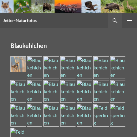
Suchen
Jetter-Naturfotos
Springe
PRIMÄR
zum
MENÜ
Inhalt
Blaukehlchen