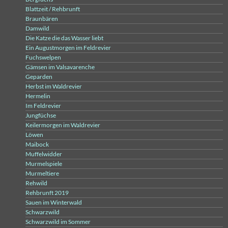
Blattzeit / Rehbrunft
Braunbären
Damwild
Die Katze die das Wasser liebt
Ein Augustmorgen im Feldrevier
Fuchswelpen
Gämsen im Valsavarenche
Geparden
Herbst im Waldrevier
Hermelin
Im Feldrevier
Jungfüchse
Keilermorgen im Waldrevier
Löwen
Maibock
Muffelwidder
Murmelspiele
Murmeltiere
Rehwild
Rehbrunft 2019
Sauen im Winterwald
Schwarzwild
Schwarzwild im Sommer