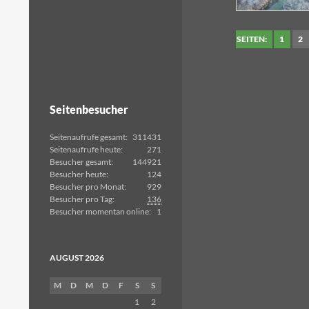
SEITEN:
1
2
Seitenbesucher
Seitenaufrufe gesamt:
311431
Seitenaufrufe heute:
271
Besucher gesamt:
144921
Besucher heute:
124
Besucher pro Monat:
929
Besucher pro Tag:
136
Besucher momentan online:
1
AUGUST 2026
M
D
M
D
F
S
S
1
2