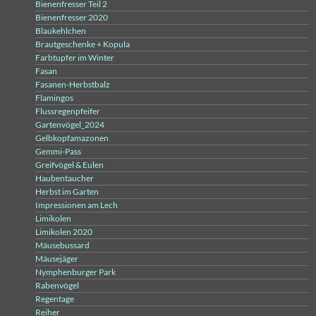
Bienenfresser Teil 2
Bienenfresser 2020
Blaukehlchen
Brautgeschenke + Kopula
Farbtupfer im Winter
Fasan
Fasanen-Herbstbalz
Flamingos
Flussregenpfeifer
Gartenvögel_2024
Gelbkopfamazonen
Gemmi-Pass
Greifvögel & Eulen
Haubentaucher
Herbst im Garten
Impressionen am Lech
Limikolen
Limikolen 2020
Mäusebussard
Mäusejäger
Nymphenburger Park
Rabenvögel
Regentage
Reiher