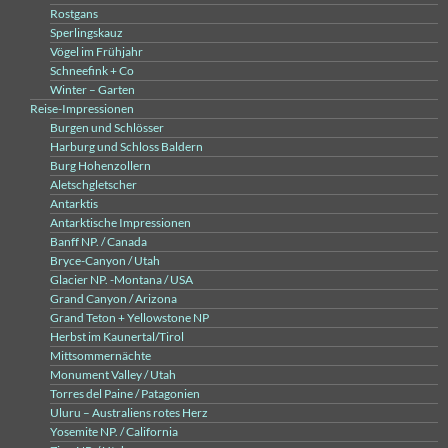
Rostgans
Sperlingskauz
Vögel im Frühjahr
Schneefink + Co
Winter – Garten
Reise-Impressionen
Burgen und Schlösser
Harburg und Schloss Baldern
Burg Hohenzollern
Aletschgletscher
Antarktis
Antarktische Impressionen
Banff NP. / Canada
Bryce-Canyon / Utah
Glacier NP. -Montana / USA
Grand Canyon / Arizona
Grand Teton + Yellowstone NP
Herbst im Kaunertal/Tirol
Mittsommernächte
Monument Valley / Utah
Torres del Paine / Patagonien
Uluru – Australiens rotes Herz
Yosemite NP. / California