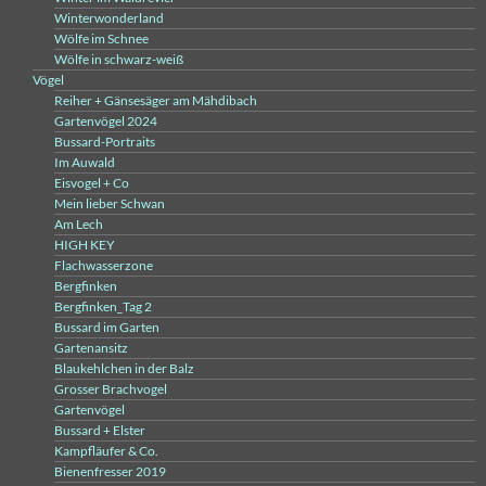
Winterwonderland
Wölfe im Schnee
Wölfe in schwarz-weiß
Vögel
Reiher + Gänsesäger am Mähdibach
Gartenvögel 2024
Bussard-Portraits
Im Auwald
Eisvogel + Co
Mein lieber Schwan
Am Lech
HIGH KEY
Flachwasserzone
Bergfinken
Bergfinken_Tag 2
Bussard im Garten
Gartenansitz
Blaukehlchen in der Balz
Grosser Brachvogel
Gartenvögel
Bussard + Elster
Kampfläufer & Co.
Bienenfresser 2019