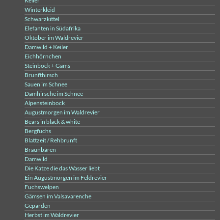
Keiler
Winterkleid
Schwarzkittel
Elefanten in Südafrika
Oktober im Waldrevier
Damwild + Keiler
Eichhörnchen
Steinbock + Gams
Brunfthirsch
Sauen im Schnee
Damhirsche im Schnee
Alpensteinbock
Augustmorgen im Waldrevier
Bears in black & white
Bergfuchs
Blattzeit / Rehbrunft
Braunbären
Damwild
Die Katze die das Wasser liebt
Ein Augustmorgen im Feldrevier
Fuchswelpen
Gämsen im Valsavarenche
Geparden
Herbst im Waldrevier