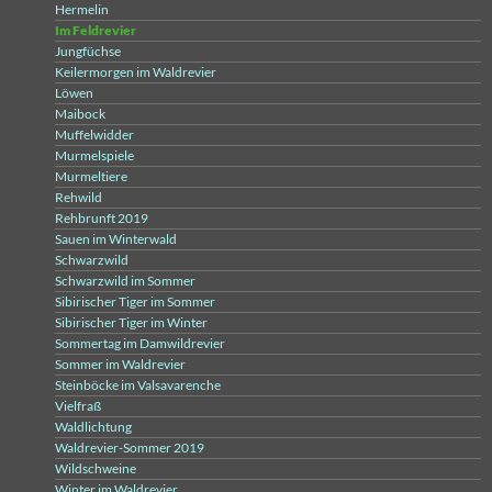
Hermelin
Im Feldrevier
Jungfüchse
Keilermorgen im Waldrevier
Löwen
Maibock
Muffelwidder
Murmelspiele
Murmeltiere
Rehwild
Rehbrunft 2019
Sauen im Winterwald
Schwarzwild
Schwarzwild im Sommer
Sibirischer Tiger im Sommer
Sibirischer Tiger im Winter
Sommertag im Damwildrevier
Sommer im Waldrevier
Steinböcke im Valsavarenche
Vielfraß
Waldlichtung
Waldrevier-Sommer 2019
Wildschweine
Winter im Waldrevier