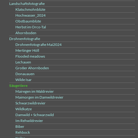
Landschaftsfotografie
Klatschmohnblüte
Hochwasser_2024
Obstbaumblüte
Herbst im Orco-Tal
Ahornboden
Drohnenfotografie
Drohnenfotografie Mai2024
Mertinger Höll
Flooded meadows
Lechauen
Großer Ahornboden
Donauauen
Wilde Isar
Säugetiere
Mairegen im Waldrevier
Maimorgen im Damwildrevier
Schwarzwildrevier
Wildkatze
Damwild + Schwarzwild
Im Rehwildrevier
Biber
Rehbock