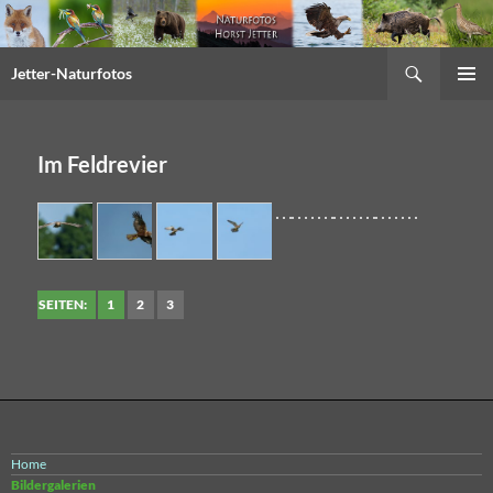
Suchen
Jetter-Naturfotos
Springe
PRIMÄR
zum
MENÜ
Inhalt
Im Feldrevier
SEITEN:
1
2
3
Home
Bildergalerien