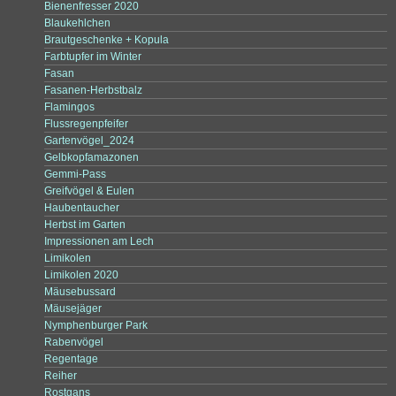
Bienenfresser 2020
Blaukehlchen
Brautgeschenke + Kopula
Farbtupfer im Winter
Fasan
Fasanen-Herbstbalz
Flamingos
Flussregenpfeifer
Gartenvögel_2024
Gelbkopfamazonen
Gemmi-Pass
Greifvögel & Eulen
Haubentaucher
Herbst im Garten
Impressionen am Lech
Limikolen
Limikolen 2020
Mäusebussard
Mäusejäger
Nymphenburger Park
Rabenvögel
Regentage
Reiher
Rostgans