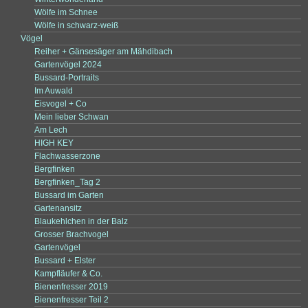
Wölfe im Schnee
Wölfe in schwarz-weiß
Vögel
Reiher + Gänsesäger am Mähdibach
Gartenvögel 2024
Bussard-Portraits
Im Auwald
Eisvogel + Co
Mein lieber Schwan
Am Lech
HIGH KEY
Flachwasserzone
Bergfinken
Bergfinken_Tag 2
Bussard im Garten
Gartenansitz
Blaukehlchen in der Balz
Grosser Brachvogel
Gartenvögel
Bussard + Elster
Kampfläufer & Co.
Bienenfresser 2019
Bienenfresser Teil 2