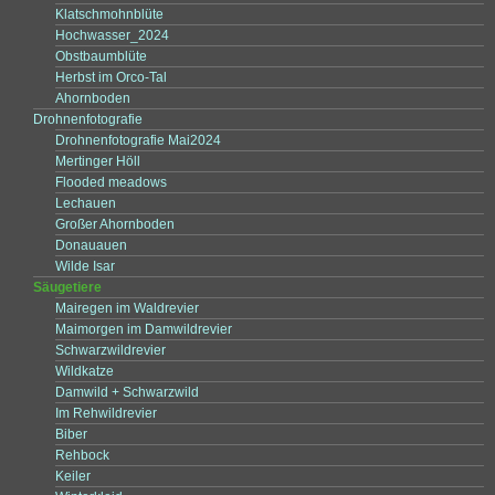
Klatschmohnblüte
Hochwasser_2024
Obstbaumblüte
Herbst im Orco-Tal
Ahornboden
Drohnenfotografie
Drohnenfotografie Mai2024
Mertinger Höll
Flooded meadows
Lechauen
Großer Ahornboden
Donauauen
Wilde Isar
Säugetiere
Mairegen im Waldrevier
Maimorgen im Damwildrevier
Schwarzwildrevier
Wildkatze
Damwild + Schwarzwild
Im Rehwildrevier
Biber
Rehbock
Keiler