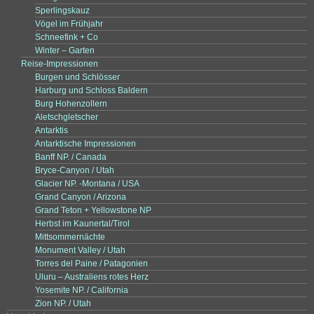
Sperlingskauz
Vögel im Frühjahr
Schneefink + Co
Winter – Garten
Reise-Impressionen
Burgen und Schlösser
Harburg und Schloss Baldern
Burg Hohenzollern
Aletschgletscher
Antarktis
Antarktische Impressionen
Banff NP. / Canada
Bryce-Canyon / Utah
Glacier NP. -Montana / USA
Grand Canyon / Arizona
Grand Teton + Yellowstone NP
Herbst im Kaunertal/Tirol
Mittsommernächte
Monument Valley / Utah
Torres del Paine / Patagonien
Uluru – Australiens rotes Herz
Yosemite NP. / California
Zion NP. / Utah