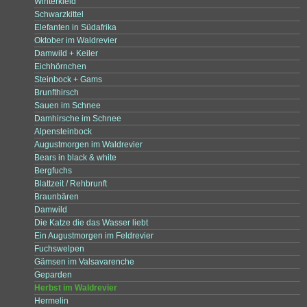
Winterkleid
Schwarzkittel
Elefanten in Südafrika
Oktober im Waldrevier
Damwild + Keiler
Eichhörnchen
Steinbock + Gams
Brunfthirsch
Sauen im Schnee
Damhirsche im Schnee
Alpensteinbock
Augustmorgen im Waldrevier
Bears in black & white
Bergfuchs
Blattzeit / Rehbrunft
Braunbären
Damwild
Die Katze die das Wasser liebt
Ein Augustmorgen im Feldrevier
Fuchswelpen
Gämsen im Valsavarenche
Geparden
Herbst im Waldrevier
Hermelin