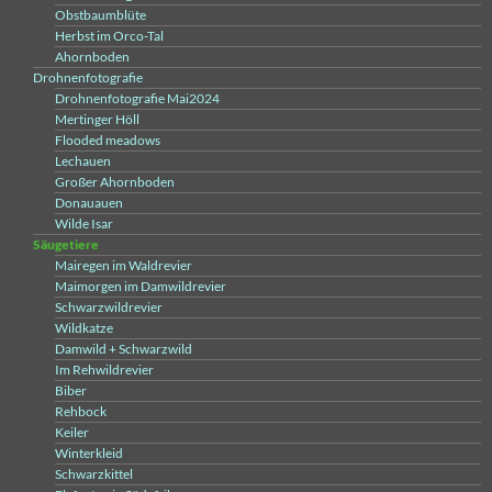
Obstbaumblüte
Herbst im Orco-Tal
Ahornboden
Drohnenfotografie
Drohnenfotografie Mai2024
Mertinger Höll
Flooded meadows
Lechauen
Großer Ahornboden
Donauauen
Wilde Isar
Säugetiere
Mairegen im Waldrevier
Maimorgen im Damwildrevier
Schwarzwildrevier
Wildkatze
Damwild + Schwarzwild
Im Rehwildrevier
Biber
Rehbock
Keiler
Winterkleid
Schwarzkittel