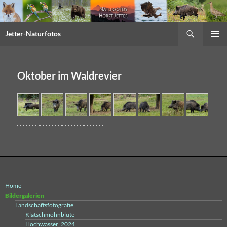
Suchen
Jetter-Naturfotos
Springe
PRIMÄR
zum
MENÜ
Inhalt
Oktober im Waldrevier
Home
Bildergalerien
Landschaftsfotografie
Klatschmohnblüte
Hochwasser_2024