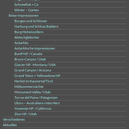
Schneefink + Co
Winter – Garten
Reise-Impressionen
Burgen und Schlösser
Harburg und Schloss Baldern
Burg Hohenzollern
Aletschgletscher
Antarktis
Antarktische Impressionen
Banff NP. / Canada
Bryce-Canyon / Utah
Glacier NP. -Montana / USA
Grand Canyon / Arizona
Grand Teton + Yellowstone NP
Herbst im Kaunertal/Tirol
Mittsommernächte
Monument Valley / Utah
Torres del Paine / Patagonien
Uluru – Australiens rotes Herz
Yosemite NP. / California
Zion NP. / Utah
Verschiedenes
Aktuelles