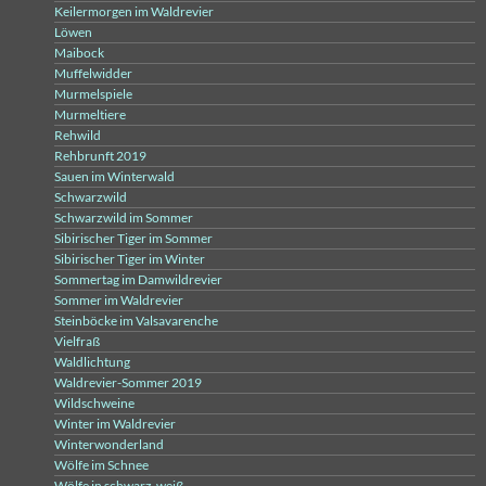
Keilermorgen im Waldrevier
Löwen
Maibock
Muffelwidder
Murmelspiele
Murmeltiere
Rehwild
Rehbrunft 2019
Sauen im Winterwald
Schwarzwild
Schwarzwild im Sommer
Sibirischer Tiger im Sommer
Sibirischer Tiger im Winter
Sommertag im Damwildrevier
Sommer im Waldrevier
Steinböcke im Valsavarenche
Vielfraß
Waldlichtung
Waldrevier-Sommer 2019
Wildschweine
Winter im Waldrevier
Winterwonderland
Wölfe im Schnee
Wölfe in schwarz-weiß