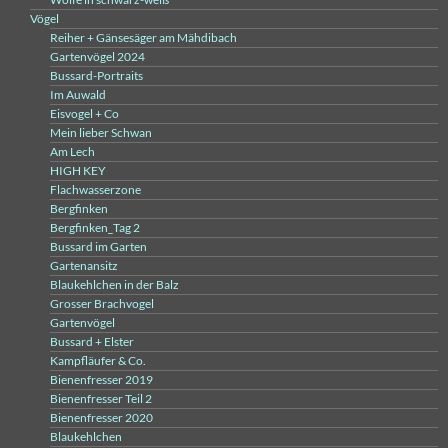
Vögel
Reiher + Gänsesäger am Mähdibach
Gartenvögel 2024
Bussard-Portraits
Im Auwald
Eisvogel + Co
Mein lieber Schwan
Am Lech
HIGH KEY
Flachwasserzone
Bergfinken
Bergfinken_Tag 2
Bussard im Garten
Gartenansitz
Blaukehlchen in der Balz
Grosser Brachvogel
Gartenvögel
Bussard + Elster
Kampfläufer & Co.
Bienenfresser 2019
Bienenfresser Teil 2
Bienenfresser 2020
Blaukehlchen