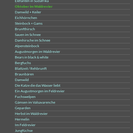
Elefanten in Südafrika
Oktober im Waldrevier
Damwild + Keiler
Eichhörnchen
Steinbock + Gams
Brunfthirsch
Sauen im Schnee
Damhirsche im Schnee
Alpensteinbock
Augustmorgen im Waldrevier
Bears in black & white
Bergfuchs
Blattzeit / Rehbrunft
Braunbären
Damwild
Die Katze die das Wasser liebt
Ein Augustmorgen im Feldrevier
Fuchswelpen
Gämsen im Valsavarenche
Geparden
Herbst im Waldrevier
Hermelin
Im Feldrevier
Jungfüchse