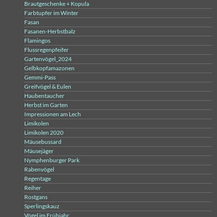
Brautgeschenke + Kopula
Farbtupfer im Winter
Fasan
Fasanen-Herbstbalz
Flamingos
Flussregenpfeifer
Gartenvögel_2024
Gelbkopfamazonen
Gemmi-Pass
Greifvögel & Eulen
Haubentaucher
Herbst im Garten
Impressionen am Lech
Limikolen
Limikolen 2020
Mäusebussard
Mäusejäger
Nymphenburger Park
Rabenvögel
Regentage
Reiher
Rostgans
Sperlingskauz
Vögel im Frühjahr